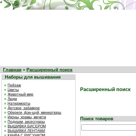
Главная
»
Расширенный поиск
Наборы для вышивания
Пейзаж
Расширенный поиск
Цветы
Животный мир
Люди
Натюрморты
Детское, забавное
Обереги, фэн-шуй, миниатюры
Иконы, храмы, мечети
Поиск товаров
Подушки, аксессуары
ВЫШИВКА БИСЕРОМ
ВЫШИВКА ЛЕНТАМИ
КАНВА С РИСУНКОМ