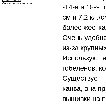
Размер канвы
Советы по вышиванию
-14-я и 18-я, 
см и 7,2 кл./
более жестка
Очень удобн
из-за крупны
Используют 
гобеленов, к
Существует т
канва, она п
вышивки на п