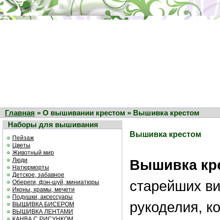
Главная
» О вышивании крестом » Вышивка крестом
Наборы для вышивания
Вышивка крестом
Пейзаж
Цветы
Животный мир
Люди
Вышивка кр
Натюрморты
Детское, забавное
старейших ви
Обереги, фэн-шуй, миниатюры
Иконы, храмы, мечети
Подушки, аксессуары
рукоделия, к
ВЫШИВКА БИСЕРОМ
ВЫШИВКА ЛЕНТАМИ
КАНВА С РИСУНКОМ