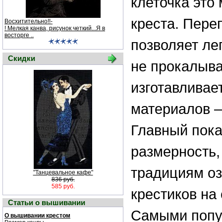
клеточка это
креста. Пере
Восхитительно!!-
! Мелкая канва, рисунок четкий...Я в
восторге ..
позволяет лег
Скидки
не прокалыва
изготавливае
материалов –
Главный пока
размерность,
традициям оз
"Танцевальное кафе"
836 руб.
585 руб.
крестиков на
Статьи о вышивании
Самыми попу
О вышивании крестом