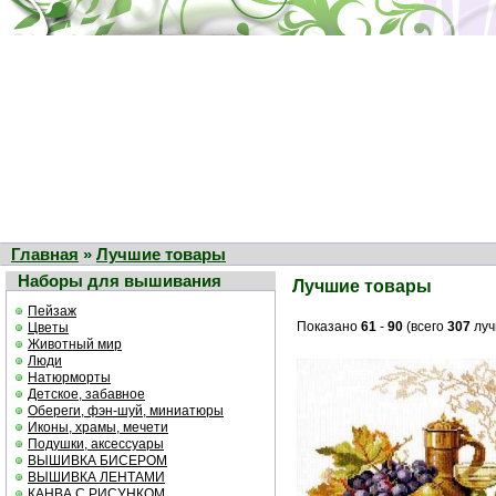
Главная
»
Лучшие товары
Наборы для вышивания
Лучшие товары
Пейзаж
Показано
61
-
90
(всего
307
луч
Цветы
Животный мир
Люди
Натюрморты
Детское, забавное
Обереги, фэн-шуй, миниатюры
Иконы, храмы, мечети
Подушки, аксессуары
ВЫШИВКА БИСЕРОМ
ВЫШИВКА ЛЕНТАМИ
КАНВА С РИСУНКОМ