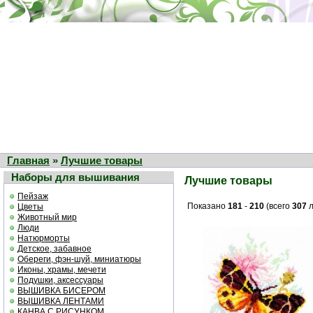
Главная
»
Лучшие товары
Наборы для вышивания
Лучшие товары
Пейзаж
Показано
181
-
210
(всего
307
л
Цветы
Животный мир
Люди
Натюрморты
Детское, забавное
Обереги, фэн-шуй, миниатюры
Иконы, храмы, мечети
Подушки, аксессуары
ВЫШИВКА БИСЕРОМ
ВЫШИВКА ЛЕНТАМИ
КАНВА С РИСУНКОМ