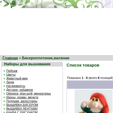
Главная
» Бисероплетение,валяние
Наборы для вышивания
Список товаров
Пейзаж
Цветы
Показано
1
-
6
(всего
6
позиций
Животный мир
Люди
Натюрморты
Детское, забавное
Обереги, фэн-шуй, миниатюры
Иконы, храмы, мечети
Подушки, аксессуары
ВЫШИВКА БИСЕРОМ
ВЫШИВКА ЛЕНТАМИ
КАНВА С РИСУНКОМ