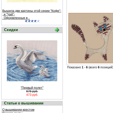
Вышила две картины этой серии "Кофе"-
; и "Чай"-
. Оформленные в ..
Скидки
Показано
1
-
6
(всего
6
позиций
"Первый полет"
676 руб.
473 руб.
Статьи о вышивании
О вышивании крестом