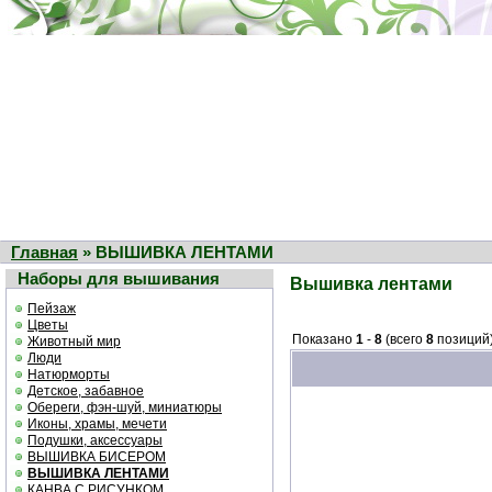
Главная
» ВЫШИВКА ЛЕНТАМИ
Наборы для вышивания
Вышивка лентами
Пейзаж
Цветы
Показано
1
-
8
(всего
8
позиций
Животный мир
Люди
Натюрморты
Детское, забавное
Обереги, фэн-шуй, миниатюры
Иконы, храмы, мечети
Подушки, аксессуары
ВЫШИВКА БИСЕРОМ
ВЫШИВКА ЛЕНТАМИ
КАНВА С РИСУНКОМ