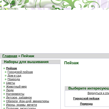
Главная
» Пейзаж
Наборы для вышивания
Пейзаж
Пейзаж
Городской пейзаж
Дом и сад
Природа
Цветы
Животный мир
Выберите интересующ
Люди
Вернуться к сп
Натюрморты
Детское, забавное
Городской пейзаж
Обереги, фэн-шуй, миниатюры
Природа
Иконы, храмы, мечети
Подушки, аксессуары