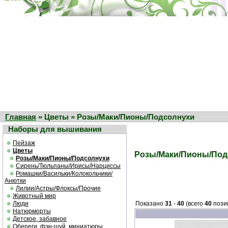
Главная
» Цветы » Розы/Маки/Пионы/Подсолнухи
Наборы для вышивания
Пейзаж
Цветы
Розы/Маки/Пионы/Под
Розы/Маки/Пионы/Подсолнухи
Сирень/Тюльпаны/Ирисы/Нарциссы
Ромашки/Васильки/Колокольчики/
Анютки
Лилии/Астры/Флоксы/Прочие
Животный мир
Люди
Показано
31
-
40
(всего
40
пози
Натюрморты
Детское, забавное
Обереги, фэн-шуй, миниатюры