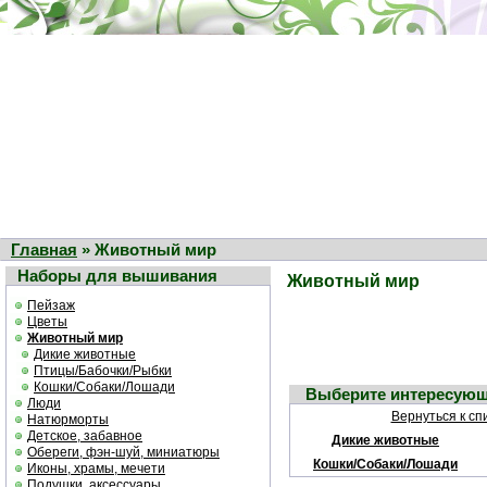
Главная
» Животный мир
Наборы для вышивания
Животный мир
Пейзаж
Цветы
Животный мир
Дикие животные
Птицы/Бабочки/Рыбки
Кошки/Собаки/Лошади
Выберите интересующ
Люди
Вернуться к сп
Натюрморты
Детское, забавное
Дикие животные
Обереги, фэн-шуй, миниатюры
Кошки/Собаки/Лошади
Иконы, храмы, мечети
Подушки, аксессуары