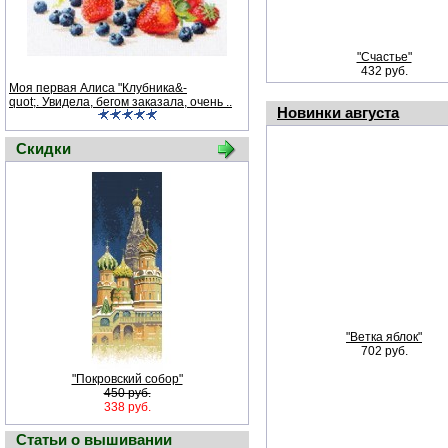
"Счастье"
432 руб.
Моя первая Алиса "Клубника&-
quot;. Увидела, бегом заказала, очень ..
Новинки августа
Скидки
"Ветка яблок"
702 руб.
"Покровский собор"
450 руб.
338 руб.
Статьи о вышивании