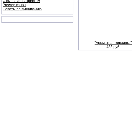
О вышивании крестом
Размер канвы
Советы по вышиванию
"Ароматная корзинка"
483 руб.