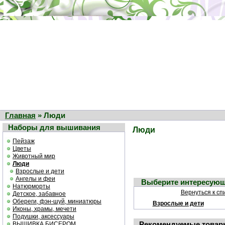
Главная
» Люди
Наборы для вышивания
Люди
Пейзаж
Цветы
Животный мир
Люди
Взрослые и дети
Ангелы и феи
Выберите интересующ
Натюрморты
Вернуться к сп
Детское, забавное
Обереги, фэн-шуй, миниатюры
Взрослые и дети
Иконы, храмы, мечети
Подушки, аксессуары
Рекомендуемые товар
ВЫШИВКА БИСЕРОМ