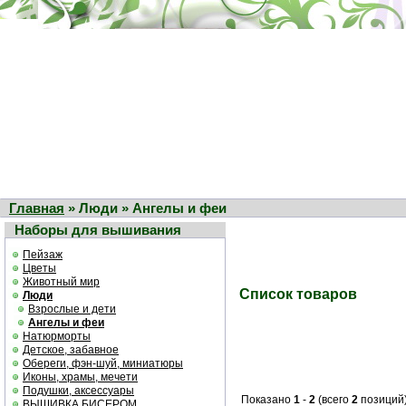
Главная
» Люди » Ангелы и феи
Наборы для вышивания
Пейзаж
Цветы
Животный мир
Список товаров
Люди
Взрослые и дети
Ангелы и феи
Натюрморты
Детское, забавное
Обереги, фэн-шуй, миниатюры
Иконы, храмы, мечети
Подушки, аксессуары
Показано
1
-
2
(всего
2
позиций
ВЫШИВКА БИСЕРОМ