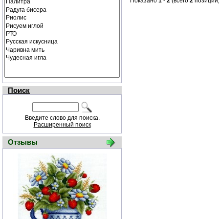
Показано
1
-
2
(всего
2
позиций
Поиск
Введите слово для поиска.
Расширенный поиск
Отзывы