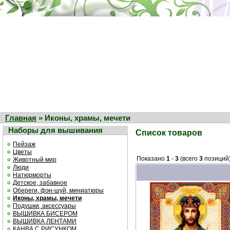
Главная
» Иконы, храмы, мечети
Наборы для вышивания
Список товаров
Пейзаж
Цветы
Показано
1
-
3
(всего
3
позиций
Животный мир
Люди
Натюрморты
Детское, забавное
Обереги, фэн-шуй, миниатюры
Иконы, храмы, мечети
Подушки, аксессуары
ВЫШИВКА БИСЕРОМ
ВЫШИВКА ЛЕНТАМИ
КАНВА С РИСУНКОМ