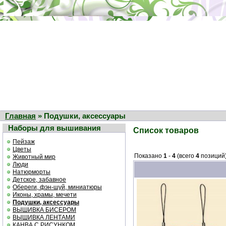
Главная
» Подушки, аксессуары
Наборы для вышивания
Список товаров
Пейзаж
Цветы
Показано
1
-
4
(всего
4
позиций
Животный мир
Люди
Натюрморты
Детское, забавное
Обереги, фэн-шуй, миниатюры
Иконы, храмы, мечети
Подушки, аксессуары
ВЫШИВКА БИСЕРОМ
ВЫШИВКА ЛЕНТАМИ
КАНВА С РИСУНКОМ