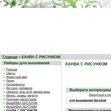
Главная
» КАНВА С РИСУНКОМ
Наборы для вышивания
КАНВА С РИСУНКОМ
Пейзаж
Цветы
Животный мир
Люди
Натюрморты
Детское, забавное
Выберите интересующ
Обереги, фэн-шуй, миниатюры
Вернуться к сп
Иконы, храмы, мечети
Подушки, аксессуары
для вышивания бисером
ВЫШИВКА БИСЕРОМ
ВЫШИВКА ЛЕНТАМИ
Рекомендуемые товар
КАНВА С РИСУНКОМ