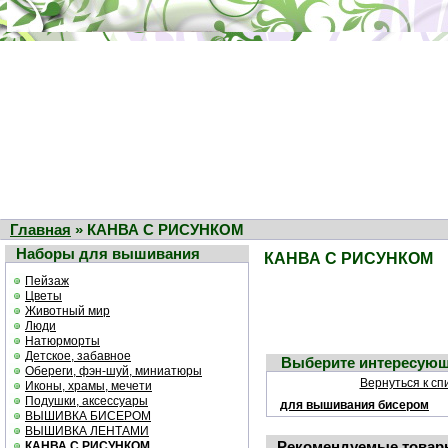
Главная
» КАНВА С РИСУНКОМ
Наборы для вышивания
КАНВА С РИСУНКОМ
Пейзаж
Цветы
Животный мир
Люди
Натюрморты
Детское, забавное
Выберите интересующ
Обереги, фэн-шуй, миниатюры
Вернуться к сп
Иконы, храмы, мечети
Подушки, аксессуары
для вышивания бисером
ВЫШИВКА БИСЕРОМ
ВЫШИВКА ЛЕНТАМИ
Рекомендуемые товар
КАНВА С РИСУНКОМ