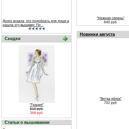
"Нежная сирень"
Долго искала, что подобрать для души и
640 руб.
нашла эту вышивку. Пр ..
Новинки августа
Скидки
"Ветка яблок"
702 руб.
"Грация"
610 руб.
366 руб.
Статьи о вышивании