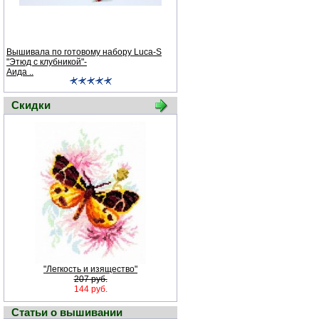
Вышивала по готовому набору Luсa-S
"Этюд с клубникой"-
Аида ..
Скидки
"Легкость и изящество"
207 руб.
144 руб.
Статьи о вышивании