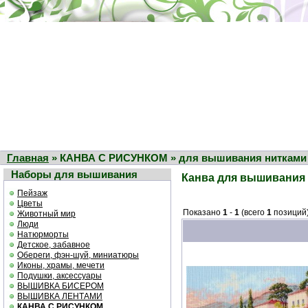
Главная
» КАНВА С РИСУНКОМ » для вышивания нитками
Наборы для вышивания
Канва для вышивания
Пейзаж
Цветы
Показано
1
-
1
(всего
1
позиций
Животный мир
Люди
Натюрморты
Детское, забавное
Обереги, фэн-шуй, миниатюры
Иконы, храмы, мечети
Подушки, аксессуары
ВЫШИВКА БИСЕРОМ
ВЫШИВКА ЛЕНТАМИ
КАНВА С РИСУНКОМ