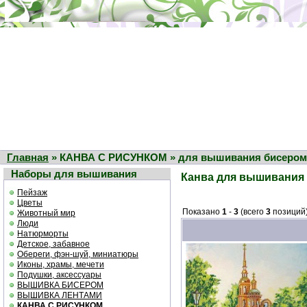
Главная
» КАНВА С РИСУНКОМ » для вышивания бисером
Наборы для вышивания
Канва для вышивания
Пейзаж
Цветы
Показано
1
-
3
(всего
3
позиций
Животный мир
Люди
Натюрморты
Детское, забавное
Обереги, фэн-шуй, миниатюры
Иконы, храмы, мечети
Подушки, аксессуары
ВЫШИВКА БИСЕРОМ
ВЫШИВКА ЛЕНТАМИ
КАНВА С РИСУНКОМ