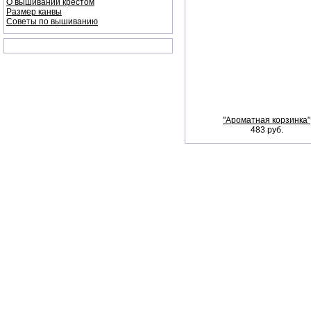
О вышивании крестом
Размер канвы
Советы по вышиванию
"Ароматная корзинка"
483 руб.