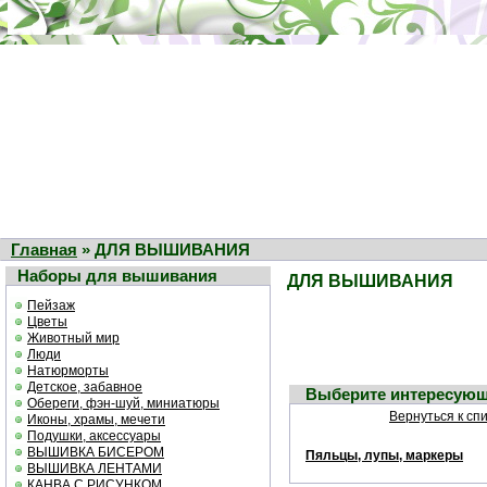
Главная
» ДЛЯ ВЫШИВАНИЯ
Наборы для вышивания
ДЛЯ ВЫШИВАНИЯ
Пейзаж
Цветы
Животный мир
Люди
Натюрморты
Детское, забавное
Выберите интересующ
Обереги, фэн-шуй, миниатюры
Вернуться к сп
Иконы, храмы, мечети
Подушки, аксессуары
ВЫШИВКА БИСЕРОМ
Пяльцы, лупы, маркеры
ВЫШИВКА ЛЕНТАМИ
КАНВА С РИСУНКОМ