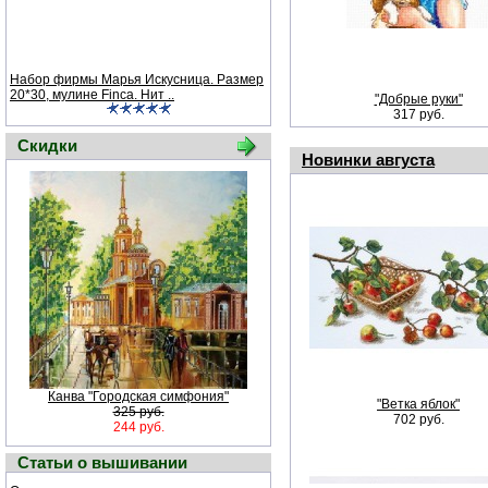
Набор фирмы Марья Искусница. Размер
20*30, мулине Finca. Нит ..
"Добрые руки"
317 руб.
Скидки
Новинки августа
Канва "Городская симфония"
"Ветка яблок"
325 руб.
702 руб.
244 руб.
Статьи о вышивании