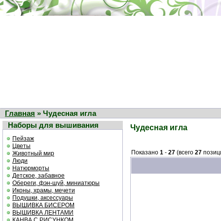
Главная
» Чудесная игла
Наборы для вышивания
Чудесная игла
Пейзаж
Цветы
Показано
1
-
27
(всего
27
позиц
Животный мир
Люди
Натюрморты
Детское, забавное
Обереги, фэн-шуй, миниатюры
Иконы, храмы, мечети
Подушки, аксессуары
ВЫШИВКА БИСЕРОМ
ВЫШИВКА ЛЕНТАМИ
КАНВА С РИСУНКОМ