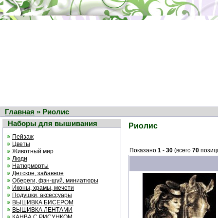
Главная
» Риолис
Наборы для вышивания
Риолис
Пейзаж
Цветы
Показано
1
-
30
(всего
70
позиц
Животный мир
Люди
Натюрморты
Детское, забавное
Обереги, фэн-шуй, миниатюры
Иконы, храмы, мечети
Подушки, аксессуары
ВЫШИВКА БИСЕРОМ
ВЫШИВКА ЛЕНТАМИ
КАНВА С РИСУНКОМ