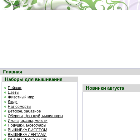
Главная
Наборы для вышивания
Новинки августа
Пейзаж
Цветы
Животный мир
Люди
Натюрморты
Детское, забавное
Обереги, фэн-шуй, миниатюры
Иконы, храмы, мечети
Подушки, аксессуары
ВЫШИВКА БИСЕРОМ
ВЫШИВКА ЛЕНТАМИ
КАНВА С РИСУНКОМ