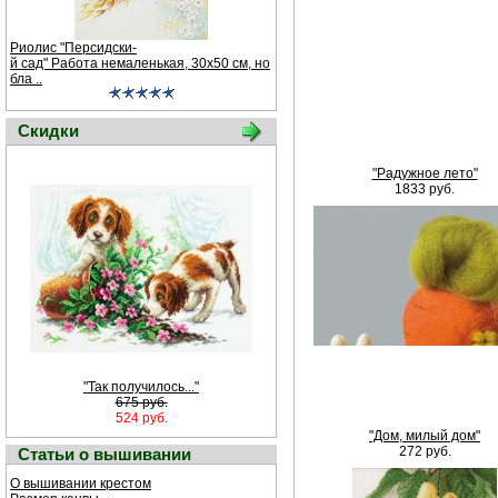
Риолис "Персидски-
й сад" Работа немаленькая, 30х50 см, но
бла ..
Скидки
"Радужное лето"
1833 руб.
"Так получилось..."
675 руб.
524 руб.
"Дом, милый дом"
272 руб.
Статьи о вышивании
О вышивании крестом