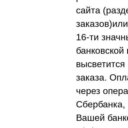
сайта (разд
заказов)ил
16-ти знач
банковской 
высветится
заказа. Опл
через опера
Сбербанка,
Вашей банк