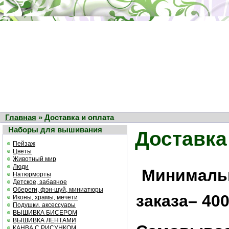
Главная
» Доставка и оплата
Наборы для вышивания
Доставка
Пейзаж
Цветы
Животный мир
Люди
Минималь
Натюрморты
Детское, забавное
Обереги, фэн-шуй, миниатюры
заказа– 400
Иконы, храмы, мечети
Подушки, аксессуары
ВЫШИВКА БИСЕРОМ
ВЫШИВКА ЛЕНТАМИ
КАНВА С РИСУНКОМ