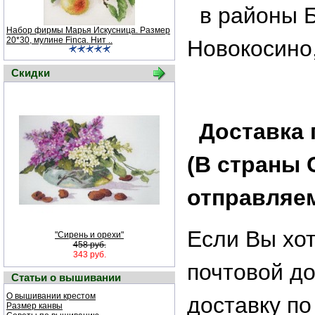
в районы 
Набор фирмы Марья Искусница. Размер
20*30, мулине Finca. Нит ..
Новокосино,
Скидки
Доставка 
(В страны 
отправляем
Если Вы хот
"Сирень и орехи"
458 руб.
343 руб.
почтовой до
Статьи о вышивании
О вышивании крестом
доставку по
Размер канвы