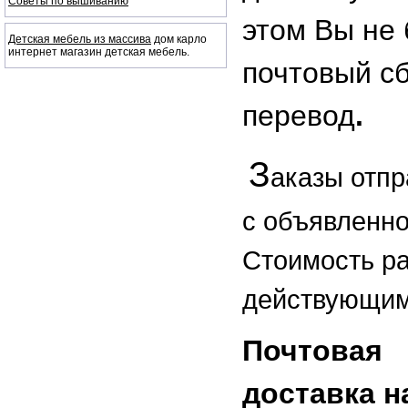
Советы по вышиванию
этом Вы не 
Детская мебель из массива
дом карло
интернет магазин детская мебель.
почтовый с
перевод
.
З
ак
азы отп
с объявленно
Стоимость р
действующим
Почтовая
доставка 