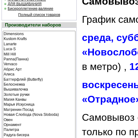
Самовывоз 
ДЛЯ ВЫШИВАНИЯ
Бисероплетение,валяние
Полный список товаров
График сам
Производители наборов
среда, суб
«Новослоб
в метро) ,
1
воскресен
«Отрадное
Cамовывоз 
только по 