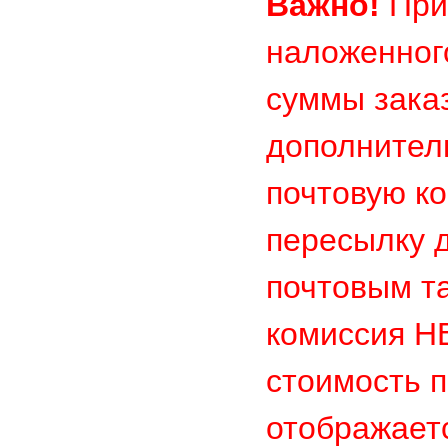
Важно!
При
наложенног
суммы заказ
дополнител
почтовую к
пересылку д
почтовым т
комиссия 
стоимость п
отображает