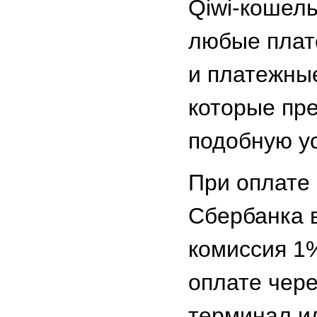
Qiwi-кошель
любые плат
и платежны
которые пр
подобную ус
При оплате
Сбербанка 
комиссия 1
оплате чер
терминал и