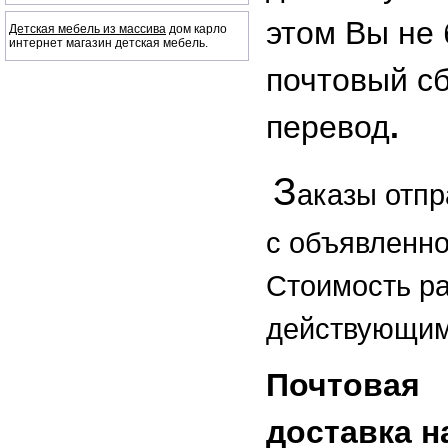
этом Вы не 
Детская мебель из массива
дом карло
интернет магазин детская мебель.
почтовый с
перевод
.
З
ак
азы отп
с объявленно
Стоимость р
действующим
Почтовая
доставка 