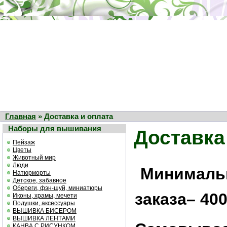
Главная
» Доставка и оплата
Наборы для вышивания
Доставка
Пейзаж
Цветы
Животный мир
Люди
Минималь
Натюрморты
Детское, забавное
Обереги, фэн-шуй, миниатюры
заказа– 400
Иконы, храмы, мечети
Подушки, аксессуары
ВЫШИВКА БИСЕРОМ
ВЫШИВКА ЛЕНТАМИ
КАНВА С РИСУНКОМ