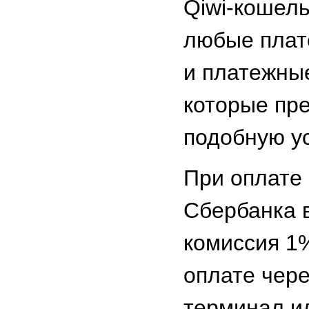
Qiwi-кошель
любые плат
и платежны
которые пр
подобную ус
При оплате
Сбербанка 
комиссия 1
оплате чер
терминал и