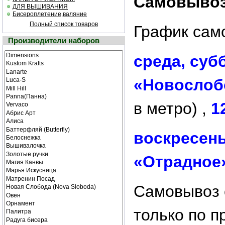
Самовывоз 
ДЛЯ ВЫШИВАНИЯ
Бисероплетение,валяние
Полный список товаров
График сам
Производители наборов
среда, суб
«Новослоб
в метро) ,
1
воскресен
«Отрадное
Cамовывоз 
только по 