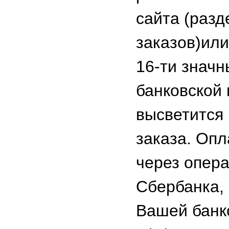
сайта (разд
заказов)ил
16-ти знач
банковской 
высветится
заказа. Опл
через опера
Сбербанка,
Вашей банк