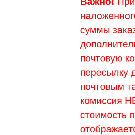
Важно!
При
наложенног
суммы заказ
дополнител
почтовую к
пересылку д
почтовым т
комиссия 
стоимость п
отображает