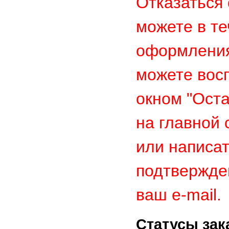
Отказаться 
можете в те
оформления
можете вос
окном "Ост
на главной 
или написат
подтвержде
ваш e-mail.
Статусы зак