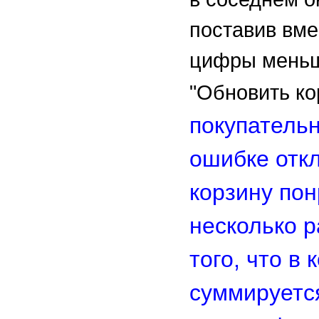
поставив вме
цифры меньш
"Обновить ко
покупатель
ошибке отк
корзину по
несколько р
того, что в 
суммируется