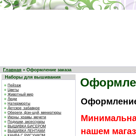
Главная
» Оформление заказа
Наборы для вышивания
Оформлен
Пейзаж
Цветы
Животный мир
Оформление
Люди
Натюрморты
Детское, забавное
Обереги, фэн-шуй, миниатюры
Минимальная
Иконы, храмы, мечети
Подушки, аксессуары
ВЫШИВКА БИСЕРОМ
нашем магаз
ВЫШИВКА ЛЕНТАМИ
КАНВА С РИСУНКОМ