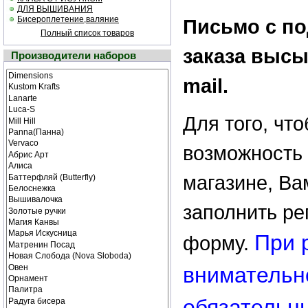
ДЛЯ ВЫШИВАНИЯ
Бисероплетение,валяние
Письмо с п
Полный список товаров
заказа высы
Производители наборов
mail.
Для того, чт
возможность 
магазине, В
заполнить р
При 
форму.
внимательн
обязательн