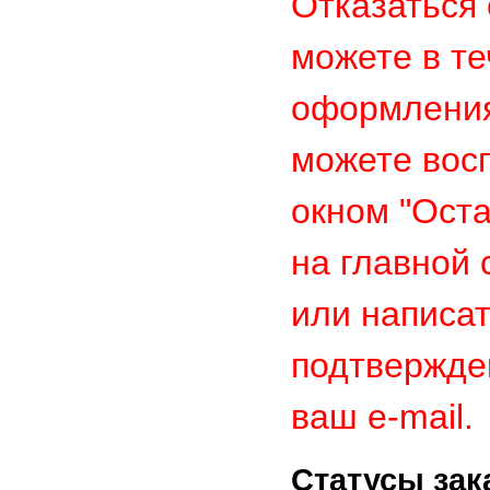
Отказаться 
можете в те
оформления
можете вос
окном "Ост
на главной 
или написат
подтвержде
ваш e-mail.
Статусы зак