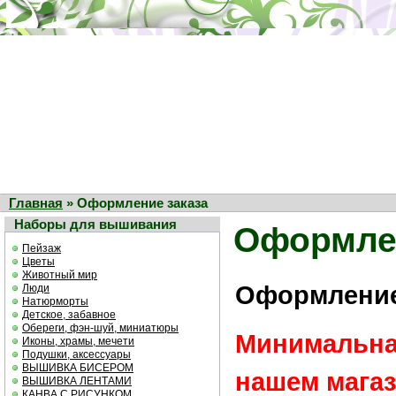
Главная
» Оформление заказа
Наборы для вышивания
Оформлен
Пейзаж
Цветы
Животный мир
Оформление
Люди
Натюрморты
Детское, забавное
Обереги, фэн-шуй, миниатюры
Минимальная
Иконы, храмы, мечети
Подушки, аксессуары
ВЫШИВКА БИСЕРОМ
нашем магаз
ВЫШИВКА ЛЕНТАМИ
КАНВА С РИСУНКОМ