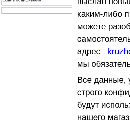
выслан новы
Советы по вышиванию
каким-либо 
можете разоб
самостоятель
адрес
kruzh
мы обязател
Все данные, 
строго конф
будут исполь
нашего магаз