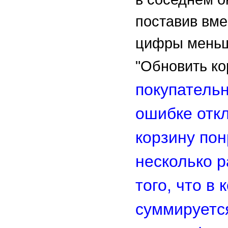
поставив вме
цифры меньш
"Обновить ко
покупатель
ошибке отк
корзину по
несколько р
того, что в 
суммируется