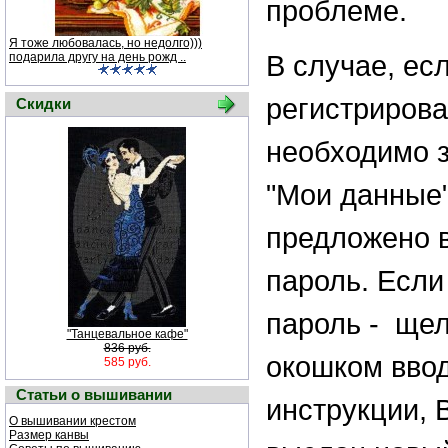
проблеме.
Я тоже любовалась, но недолго)))
В случае, ес
подарила другу на день рожд ..
регистрирова
Скидки
необходимо з
"Мои данные"
предложено в
пароль. Если
пароль - щел
"Танцевальное кафе"
836 руб.
окошком ввод
585 руб.
Статьи о вышивании
инструкции, 
О вышивании крестом
Размер канвы