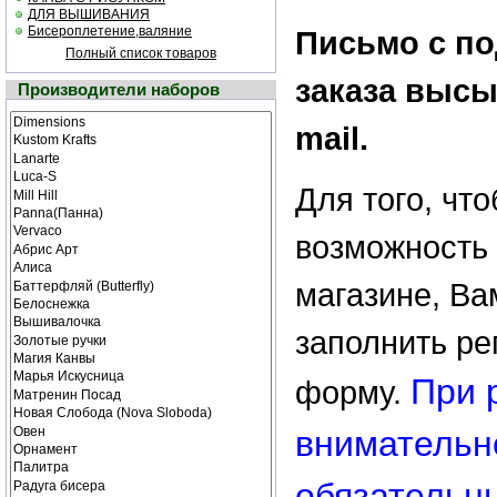
ДЛЯ ВЫШИВАНИЯ
Бисероплетение,валяние
Письмо с п
Полный список товаров
заказа высы
Производители наборов
mail.
Для того, чт
возможность 
магазине, В
заполнить р
При 
форму.
внимательн
обязательн