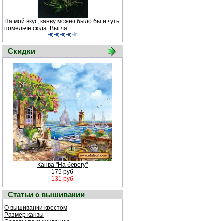
На мой вкус, канву можно было бы и чуть
помельче сюда. Выгля ..
Скидки
Канва "На берегу"
175 руб.
131 руб.
Статьи о вышивании
О вышивании крестом
Размер канвы