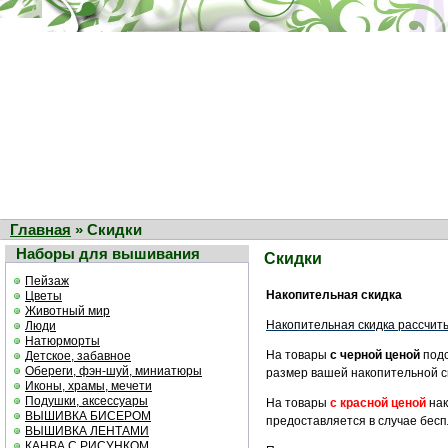
Главная
» Скидки
Наборы для вышивания
Скидки
Пейзаж
Накопительная скидка
Цветы
Животный мир
Накопительная скидка рассчиты
Люди
Натюрморты
На товары
с черной ценой
подс
Детское, забавное
Обереги, фэн-шуй, миниатюры
размер вашей накопительной ск
Иконы, храмы, мечети
Подушки, аксессуары
На товары
с красной ценой
нак
ВЫШИВКА БИСЕРОМ
предоставляется в случае бесп
ВЫШИВКА ЛЕНТАМИ
КАНВА С РИСУНКОМ