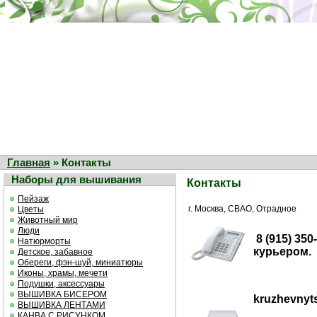
Главная
» Контакты
Наборы для вышивания
Контакты
Пейзаж
г. Москва, СВАО, Отрадное
Цветы
Животный мир
Люди
8 (915) 35
Натюрморты
курьером.
Детское, забавное
Обереги, фэн-шуй, миниатюры
Иконы, храмы, мечети
Подушки, аксессуары
ВЫШИВКА БИСЕРОМ
kruzhevnyt
ВЫШИВКА ЛЕНТАМИ
КАНВА С РИСУНКОМ