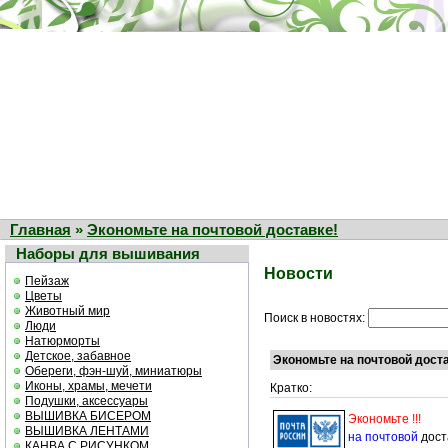
Главная
»
Экономьте на почтовой доставке!
Наборы для вышивания
Новости
Пейзаж
Цветы
Животный мир
Поиск в новостях:
Люди
Натюрморты
Детское, забавное
Экономьте на почтовой дост
Обереги, фэн-шуй, миниатюры
Иконы, храмы, мечети
Кратко:
Подушки, аксессуары
ВЫШИВКА БИСЕРОМ
Экономьте !!!
ВЫШИВКА ЛЕНТАМИ
на почтовой
дост
КАНВА С РИСУНКОМ