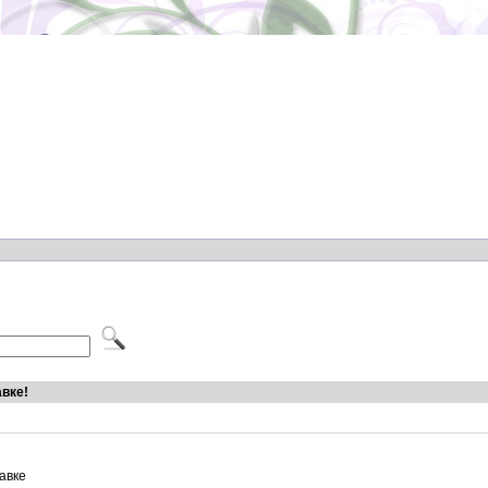
авке!
авке