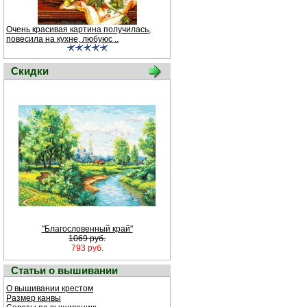
Очень красивая картина получилась,
повесила на кухне, любуюс ..
Скидки
"Благословенный край"
1069 руб.
793 руб.
Статьи о вышивании
О вышивании крестом
Размер канвы