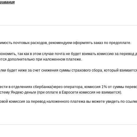
шивания
оимость почтовых расходов, рекомендуем оформлять заказ по предоплате.
ономить, так как в этом случае почта не будет взимать комиссию за перевод д
ается дополнительно при наложенном платеже.
лки будет ниже за счет снижения суммы страхового сбора, который взимаетс
сти в отделениях сбербанка(через оператора, комиссия 1% от суммы перево
стему Яндекс-деньги (при оплате в Евросети комиссия не взимается).
овой комиссия за перевод наложенного платежа вы можете увидеть по ссылк