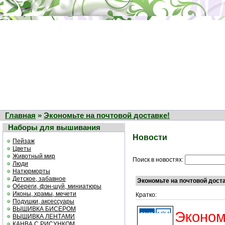
Главная
»
Экономьте на почтовой доставке!
Наборы для вышивания
Новости
Пейзаж
Цветы
Животный мир
Поиск в новостях:
Люди
Натюрморты
Детское, забавное
Экономьте на почтовой дост
Обереги, фэн-шуй, миниатюры
Иконы, храмы, мечети
Кратко:
Подушки, аксессуары
ВЫШИВКА БИСЕРОМ
Экономь
ВЫШИВКА ЛЕНТАМИ
КАНВА С РИСУНКОМ