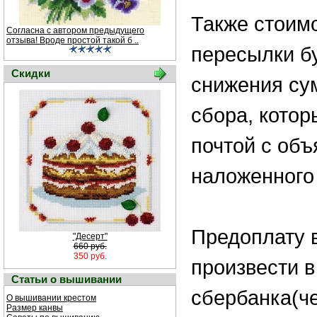
Также стоим
Согласна с автором предыдущего
отзыва! Вроде простой такой б ..
пересылки бу
Скидки
снижения су
сбора, котор
почтой с об
наложенного
Предоплату 
"Десерт"
660 руб.
350 руб.
произвести в
Статьи о вышивании
сбербанка(че
О вышивании крестом
Размер канвы