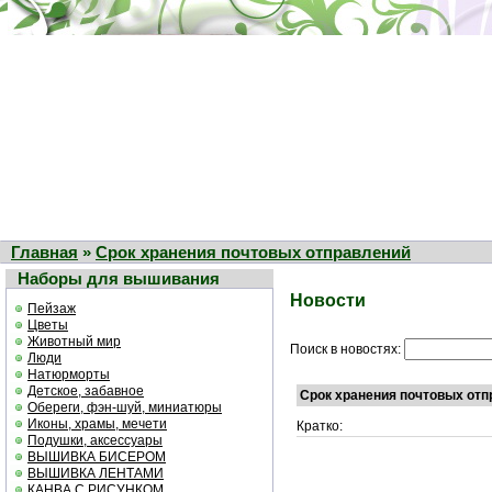
Главная
»
Срок хранения почтовых отправлений
Наборы для вышивания
Новости
Пейзаж
Цветы
Животный мир
Поиск в новостях:
Люди
Натюрморты
Детское, забавное
Срок хранения почтовых от
Обереги, фэн-шуй, миниатюры
Иконы, храмы, мечети
Кратко:
Подушки, аксессуары
ВЫШИВКА БИСЕРОМ
ВЫШИВКА ЛЕНТАМИ
КАНВА С РИСУНКОМ