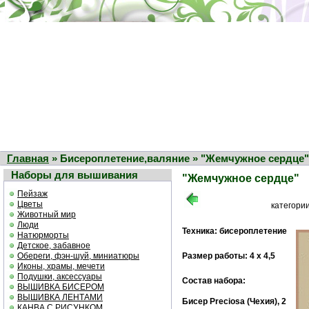
Главная
» Бисероплетение,валяние » "Жемчужное сердце"
Наборы для вышивания
"Жемчужное сердце"
Пейзаж
Цветы
категори
Животный мир
Люди
Техника: бисероплетение
Натюрморты
Детское, забавное
Обереги, фэн-шуй, миниатюры
Размер работы: 4 х 4,5
Иконы, храмы, мечети
Подушки, аксессуары
Состав набора:
ВЫШИВКА БИСЕРОМ
ВЫШИВКА ЛЕНТАМИ
Бисер Preciosa (Чехия), 2
КАНВА С РИСУНКОМ