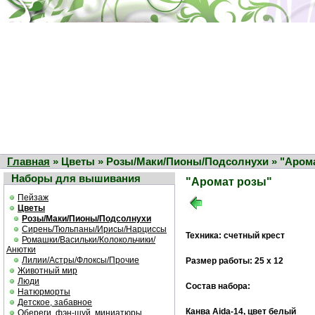
Главная
» Цветы » Розы/Маки/Пионы/Подсолнухи » "Аром
Наборы для вышивания
"Аромат розы"
Пейзаж
Цветы
Розы/Маки/Пионы/Подсолнухи
Сирень/Тюльпаны/Ирисы/Нарциссы
Техника: счетный крест
Ромашки/Васильки/Колокольчики/
Анютки
Лилии/Астры/Флоксы/Прочие
Размер работы: 25 х 12
Животный мир
Люди
Состав набора:
Натюрморты
Детское, забавное
Канва Aida-14, цвет белый
Обереги, фэн-шуй, миниатюры