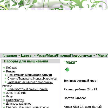
Главная
» Цветы » Розы/Маки/Пионы/Подсолнухи » "Маки
Наборы для вышивания
"Маки"
Пейзаж
Цветы
Розы/Маки/Пионы/Подсолнухи
Сирень/Тюльпаны/Ирисы/Нарциссы
Техника: счетный крест
Ромашки/Васильки/Колокольчики/
Анютки
Лилии/Астры/Флоксы/Прочие
Размер работы: 24 х 29
Животный мир
Люди
Состав набора:
Натюрморты
Детское, забавное
Канва Aida-14, цвет белый
Обереги, фэн-шуй, миниатюры