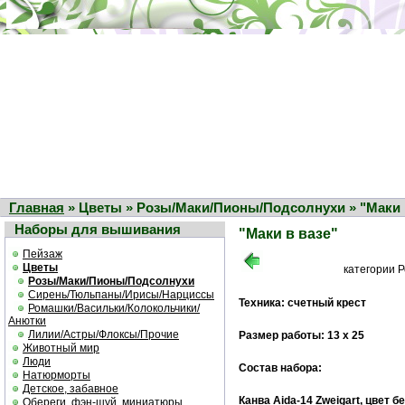
Главная
» Цветы » Розы/Маки/Пионы/Подсолнухи » "Маки 
Наборы для вышивания
"Маки в вазе"
Пейзаж
Цветы
категории 
Розы/Маки/Пионы/Подсолнухи
Сирень/Тюльпаны/Ирисы/Нарциссы
Техника: счетный крест
Ромашки/Васильки/Колокольчики/
Анютки
Лилии/Астры/Флоксы/Прочие
Размер работы: 13 х 25
Животный мир
Люди
Состав набора:
Натюрморты
Детское, забавное
Канва Aida-14 Zweigart, цвет 
Обереги, фэн-шуй, миниатюры