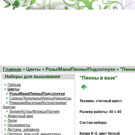
Главная
» Цветы » Розы/Маки/Пионы/Подсолнухи » "Пионы
Наборы для вышивания
"Пионы в вазе"
Пейзаж
Цветы
Розы/Маки/Пионы/Подсолнухи
Сирень/Тюльпаны/Ирисы/Нарциссы
Техника: счетный крест
Ромашки/Васильки/Колокольчики/
Анютки
Лилии/Астры/Флоксы/Прочие
Размер работы: 40 х 40
Животный мир
Люди
Состав набора:
Натюрморты
Детское, забавное
Канва K-4, цвет белый
Обереги, фэн-шуй, миниатюры