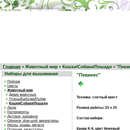
Главная
» Животный мир » Кошки/Собаки/Лошади » "Пеки
Наборы для вышивания
"Пекинес"
Пейзаж
Цветы
Животный мир
Дикие животные
Техника: счетный крест
Птицы/Бабочки/Рыбки
Кошки/Собаки/Лошади
Люди
Размер работы: 25 х 25
Натюрморты
Детское, забавное
Состав набора:
Обереги, фэн-шуй, миниатюры
Иконы, храмы, мечети
Канва K-6, цвет бежевый
Подушки, аксессуары