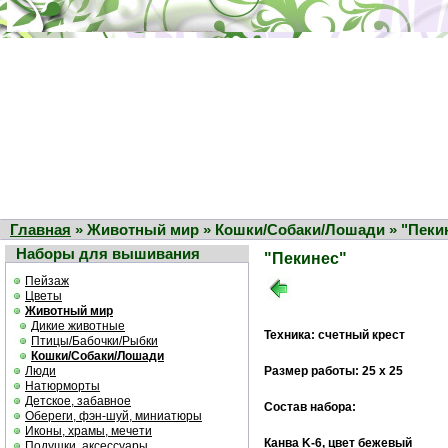
Главная
» Животный мир » Кошки/Собаки/Лошади » "Пеки
Наборы для вышивания
"Пекинес"
Пейзаж
Цветы
Животный мир
Дикие животные
Техника: счетный крест
Птицы/Бабочки/Рыбки
Кошки/Собаки/Лошади
Люди
Размер работы: 25 х 25
Натюрморты
Детское, забавное
Состав набора:
Обереги, фэн-шуй, миниатюры
Иконы, храмы, мечети
Канва K-6, цвет бежевый
Подушки, аксессуары