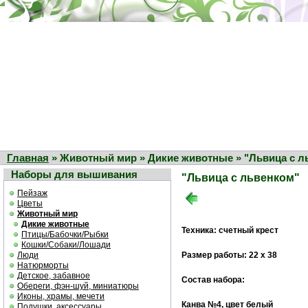
Главная
» Животный мир » Дикие животные » "Львица с л
Наборы для вышивания
"Львица с львенком"
Пейзаж
Цветы
Животный мир
Дикие животные
Техника: счетный крест
Птицы/Бабочки/Рыбки
Кошки/Собаки/Лошади
Люди
Размер работы: 22 х 38
Натюрморты
Детское, забавное
Состав набора:
Обереги, фэн-шуй, миниатюры
Иконы, храмы, мечети
Канва №4, цвет белый
Подушки, аксессуары