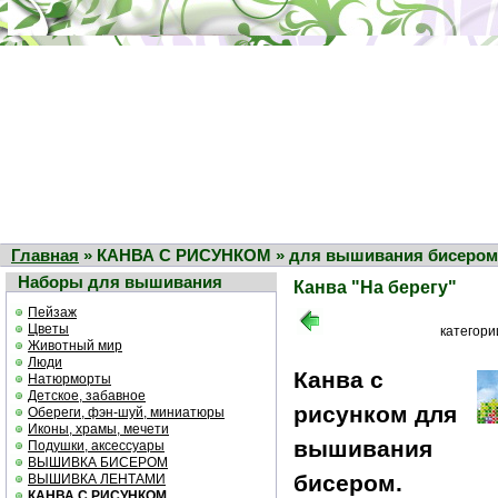
Главная
» КАНВА С РИСУНКОМ » для вышивания бисером »
Наборы для вышивания
Канва "На берегу"
Пейзаж
Цветы
категори
Животный мир
Люди
Канва с
Натюрморты
Детское, забавное
рисунком для
Обереги, фэн-шуй, миниатюры
Иконы, храмы, мечети
вышивания
Подушки, аксессуары
ВЫШИВКА БИСЕРОМ
бисером.
ВЫШИВКА ЛЕНТАМИ
КАНВА С РИСУНКОМ