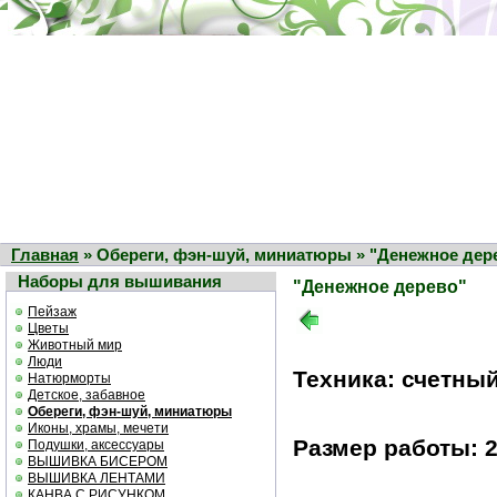
Главная
» Обереги, фэн-шуй, миниатюры » "Денежное дер
Наборы для вышивания
"Денежное дерево"
Пейзаж
Цветы
Животный мир
Люди
Техника: счетный
Натюрморты
Детское, забавное
Обереги, фэн-шуй, миниатюры
Иконы, храмы, мечети
Размер работы: 2
Подушки, аксессуары
ВЫШИВКА БИСЕРОМ
ВЫШИВКА ЛЕНТАМИ
КАНВА С РИСУНКОМ