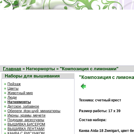
Главная
» Натюрморты » "Композиция с лимонами"
Наборы для вышивания
"Композиция с лимон
Пейзаж
Цветы
Животный мир
Люди
Техника: счетный крест
Натюрморты
Детское, забавное
Обереги, фэн-шуй, миниатюры
Размер работы: 17 х 39
Иконы, храмы, мечети
Подушки, аксессуары
Состав набора:
ВЫШИВКА БИСЕРОМ
ВЫШИВКА ЛЕНТАМИ
Канва Aida-18 Zweigart, цвет 
КАНВА С РИСУНКОМ