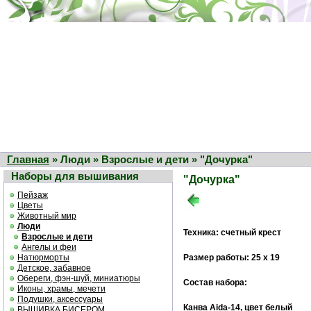
Главная
» Люди » Взрослые и дети » "Дочурка"
Наборы для вышивания
"Дочурка"
Пейзаж
Цветы
Животный мир
Люди
Техника: счетный крест
Взрослые и дети
Ангелы и феи
Натюрморты
Размер работы: 25 х 19
Детское, забавное
Обереги, фэн-шуй, миниатюры
Состав набора:
Иконы, храмы, мечети
Подушки, аксессуары
Канва Aida-14, цвет белый
ВЫШИВКА БИСЕРОМ