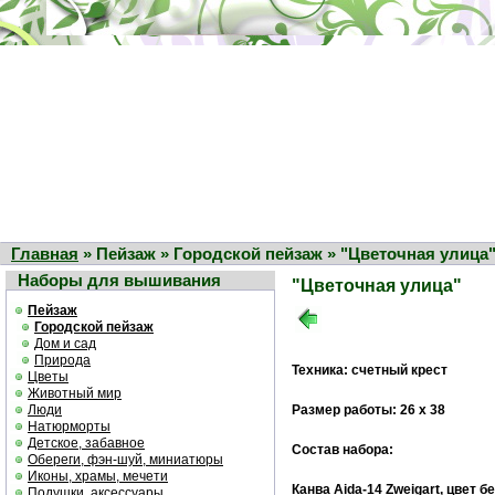
Главная
» Пейзаж » Городской пейзаж » "Цветочная улица
Наборы для вышивания
"Цветочная улица"
Пейзаж
Городской пейзаж
Дом и сад
Природа
Техника: счетный крест
Цветы
Животный мир
Люди
Размер работы: 26 х 38
Натюрморты
Детское, забавное
Состав набора:
Обереги, фэн-шуй, миниатюры
Иконы, храмы, мечети
Канва Aida-14 Zweigart, цвет 
Подушки, аксессуары