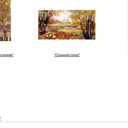
рсеневе"
"Осенняя пора"
"