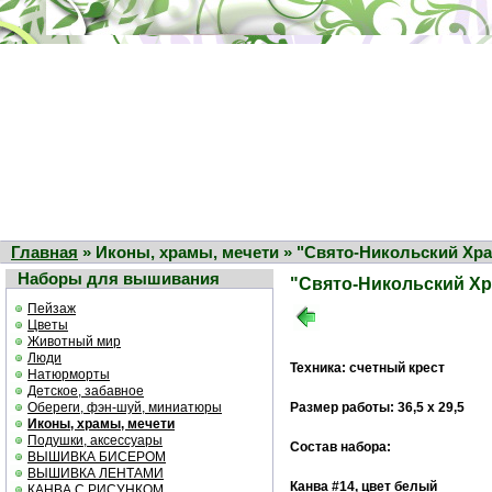
Главная
» Иконы, храмы, мечети » "Свято-Никольский Хр
Наборы для вышивания
"Свято-Никольский Х
Пейзаж
Цветы
Животный мир
Люди
Техника: счетный крест
Натюрморты
Детское, забавное
Обереги, фэн-шуй, миниатюры
Размер работы: 36,5 х 29,5
Иконы, храмы, мечети
Подушки, аксессуары
Состав набора:
ВЫШИВКА БИСЕРОМ
ВЫШИВКА ЛЕНТАМИ
Канва #14, цвет белый
КАНВА С РИСУНКОМ