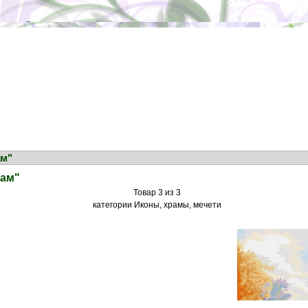
ам"
рам"
Товар 3 из 3
категории Иконы, храмы, мечети