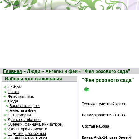
Главная
» Люди » Ангелы и феи » "Фея розового сада"
Наборы для вышивания
"Фея розового сада"
Пейзаж
Цветы
Животный мир
Люди
Техника: счетный крест
Взрослые и дети
Ангелы и феи
Натюрморты
Размер работы: 27 х 33
Детское, забавное
Обереги, фэн-шуй, миниатюры
Состав набора:
Иконы, храмы, мечети
Подушки, аксессуары
Канва Aida-14, цвет белый
ВЫШИВКА БИСЕРОМ