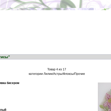
тисы"
Товар 4 из 17
категории Лилии/Астры/Флоксы/Прочие
ивка бисером
белый