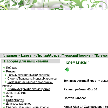
Главная
» Цветы » Лилии/Астры/Флоксы/Прочие » "Клема
Наборы для вышивания
"Клематисы"
Пейзаж
Цветы
Розы/Маки/Пионы/Подсолнухи
Сирень/Тюльпаны/Ирисы/Нарциссы
Техника: счетный крест + выш
Ромашки/Васильки/Колокольчики/
Анютки
Лилии/Астры/Флоксы/Прочие
Размер работы: 45 х 50
Животный мир
Люди
Состав набора:
Натюрморты
Детское, забавное
Канва Aida-14 Zweigart, цвет 
Обереги, фэн-шуй, миниатюры