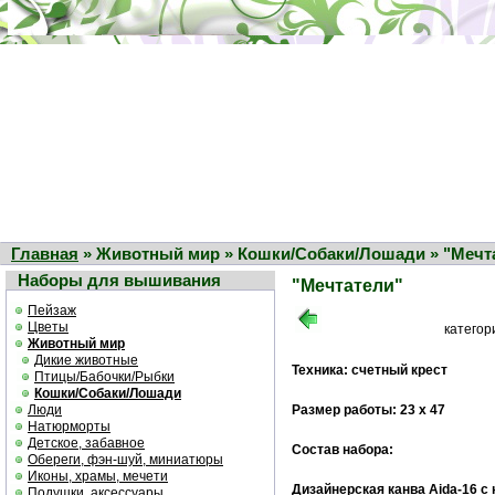
Главная
» Животный мир » Кошки/Собаки/Лошади » "Мечт
Наборы для вышивания
"Мечтатели"
Пейзаж
Цветы
категор
Животный мир
Дикие животные
Техника: счетный крест
Птицы/Бабочки/Рыбки
Кошки/Собаки/Лошади
Люди
Размер работы: 23 х 47
Натюрморты
Детское, забавное
Состав набора:
Обереги, фэн-шуй, миниатюры
Иконы, храмы, мечети
Дизайнерская канва
Aida-16 с
Подушки, аксессуары