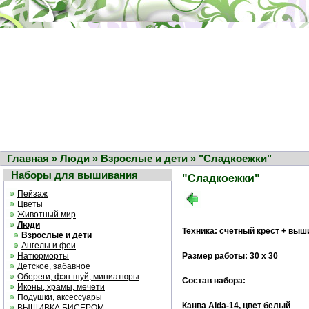
Главная
» Люди » Взрослые и дети » "Сладкоежки"
Наборы для вышивания
"Сладкоежки"
Пейзаж
Цветы
Животный мир
Люди
Техника: счетный крест + выш
Взрослые и дети
Ангелы и феи
Натюрморты
Размер работы: 30 х 30
Детское, забавное
Обереги, фэн-шуй, миниатюры
Состав набора:
Иконы, храмы, мечети
Подушки, аксессуары
Канва Aida-14, цвет белый
ВЫШИВКА БИСЕРОМ