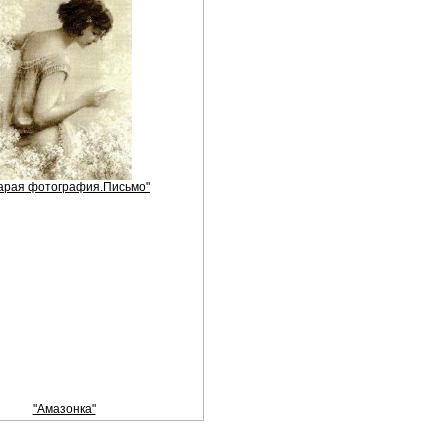
арая фотография.Письмо"
"Амазонка"