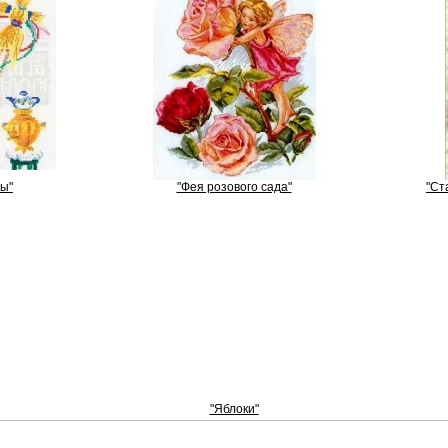
ы"
"Фея розового сада"
"Ст
"Яблоки"