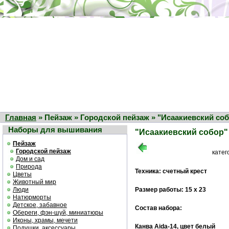
Главная
» Пейзаж » Городской пейзаж » "Исаакиевский со
Наборы для вышивания
"Исаакиевский собор"
Пейзаж
Городской пейзаж
катег
Дом и сад
Природа
Техника: счетный крест
Цветы
Животный мир
Люди
Размер работы: 15 х 23
Натюрморты
Детское, забавное
Состав набора:
Обереги, фэн-шуй, миниатюры
Иконы, храмы, мечети
Канва Aida-14, цвет белый
Подушки, аксессуары