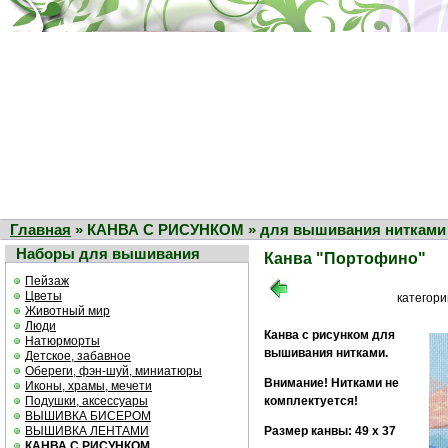
Главная
» КАНВА С РИСУНКОМ » для вышивания нитками 
Наборы для вышивания
Канва "Портофино"
Пейзаж
Цветы
категор
Животный мир
Люди
Канва с рисунком для
Натюрморты
вышивания нитками.
Детское, забавное
Обереги, фэн-шуй, миниатюры
Внимание! Нитками не
Иконы, храмы, мечети
Подушки, аксессуары
комплектуется!
ВЫШИВКА БИСЕРОМ
ВЫШИВКА ЛЕНТАМИ
Размер канвы: 49 x 37
КАНВА С РИСУНКОМ